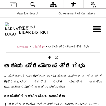
ಕರ್ನಾಟಕ ಸರ್ಕಾರ
Government of Karnataka
ಬೀದರ್ ಜಿಲ್ಲೆ
BIDAR DISTRICT
ಆದಾಯ ಪ್ರಮಾಣಪತ್ರಗಳು
ಮುಖಪುಟ
ಸೇವೆಗಳು
ಆದಾಯ ಪ್ರಮಾಣಪತ್ರಗಳು
ಈ ಸೇವೆಯಲ್ಲಿ ಒಳಗೊಂಡಿರುವ ಕಾರ್ಯವಿಧಾನ ಸಮೀಪದ ಎ ಜೆ ಎಸ್ ಕೆ
ಕೇಂದ್ರಗಳಲ್ಲಿ ನಿಗದಿತ ಶುಲ್ಕ ಪಾವತಿಸಿ ಅಗತ್ಯ
ದಾಸ್ತಾವೇಜುಗಳೊಂದಿಗೆ ಅಜರ್ಿ ಸಲ್ಲಿಸಬೇಕು
ಅರ್ಜಿಯೊಂದಿಗೆ ಸಲ್ಲಿಸಬೇಕಾದ ದಾಖಲೆಗಳು
ನಿಗದಿತ ನಮೂನೆಯಲ್ಲಿ ಅರ್ಜಿದಾರರು ತಮ್ಮ ಕುಟುಂಬದ ಒಟ್ಟು