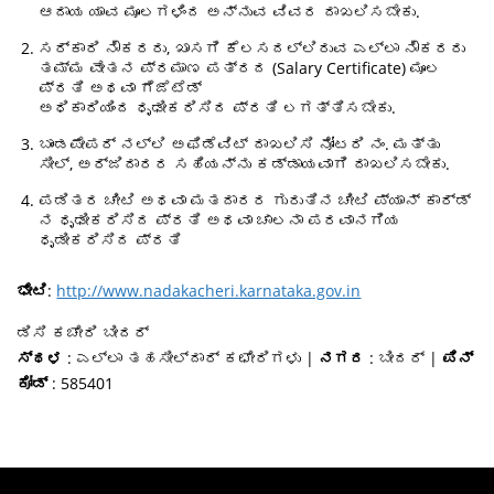
ಆದಾಯ ಯಾವ ಮೂಲಗಳಿಂದ ಅನ್ನುವ ವಿವರ ದಾಖಲಿಸಬೇಕು.
ಸರ್ಕಾರಿ ನೌಕರರು, ಖಾಸಗಿ ಕೆಲಸದಲ್ಲಿರುವ ಎಲ್ಲಾ ನೌಕರರು
ತಮ್ಮ ವೇತನ ಪ್ರಮಾಣ ಪತ್ರದ (Salary Certificate) ಮೂಲ
ಪ್ರತಿ ಅಥವಾ ಗೆಜೆಟೆಡ್
ಅಧಿಕಾರಿಯಿಂದ ಧೃಢೀಕರಿಸಿದ ಪ್ರತಿ ಲಗತ್ತಿಸಬೇಕು.
ಬಾಂಡಪೇಪರ್ ನಲ್ಲಿ ಅಫಿಡೆವಿಟ್ ದಾಖಲಿಸಿ ನೋಟರಿ ನಂ. ಮತ್ತು
ಸೀಲ್, ಅರ್ಜಿದಾರರ ಸಹಿಯನ್ನು ಕಡ್ಡಾಯವಾಗಿ ದಾಖಲಿಸಬೇಕು.
ಪಡಿತರ ಚೀಟಿ ಅಥವಾ ಮತದಾರರ ಗುರುತಿನ ಚೀಟಿ ಪ್ಯಾನ್ ಕಾರ್ಡ್
ನ ಧೃಢೀಕರಿಸಿದ ಪ್ರತಿ ಅಥವಾ ಚಾಲನಾ ಪರವಾನಗಿಯ
ಧೃಡೀಕರಿಸಿದ ಪ್ರತಿ
ಭೇಟಿ
:
http://www.nadakacheri.karnataka.gov.in
ಡಿಸಿ ಕಚೇರಿ ಬೀದರ್
ಸ್ಥಳ
: ಎಲ್ಲಾ ತಹಸೀಲ್ದಾರ್ ಕಛೇರಿಗಳು |
ನಗರ
: ಬೀದರ್ |
ಪಿನ್
ಕೋಡ್
: 585401