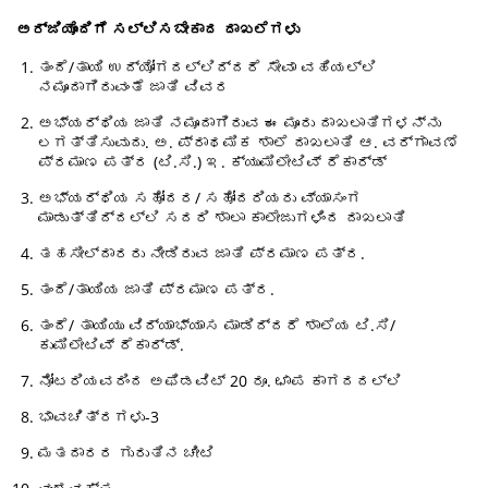
ಅರ್ಜಿಯೊಂದಿಗೆ ಸಲ್ಲಿಸಬೇಕಾದ ದಾಖಲೆಗಳು
ತಂದೆ/ತಾಯಿ ಉದ್ಯೋಗದಲ್ಲಿದ್ದರೆ ಸೇವಾ ವಹಿಯಲ್ಲಿ
ನಮೂದಾಗಿರುವಂತೆ ಜಾತಿ ವಿವರ
ಅಭ್ಯರ್ಥಿಯ ಜಾತಿ ನಮೂದಾಗಿರುವ ಈ ಮೂರು ದಾಖಲಾತಿಗಳನ್ನು
ಲಗತ್ತಿಸುವುದು. ಅ. ಪ್ರಾಥಮಿಕ ಶಾಲೆ ದಾಖಲಾತಿ ಆ. ವರ್ಗಾವಣೆ
ಪ್ರಮಾಣ ಪತ್ರ (ಟಿ.ಸಿ.) ಇ. ಕ್ಯುಮಿಲೇಟಿವ್ ರೆಕಾರ್ಡ್
ಅಭ್ಯರ್ಥಿಯ ಸಹೋದರ/ ಸಹೋದರಿಯರು ವ್ಯಾಸಂಗ
ಮಾಡುತ್ತಿದ್ದಲ್ಲಿ ಸದರಿ ಶಾಲಾ ಕಾಲೇಜುಗಳಿಂದ ದಾಖಲಾತಿ
ತಹಸೀಲ್ದಾರರು ನೀಡಿರುವ ಜಾತಿ ಪ್ರಮಾಣ ಪತ್ರ.
ತಂದೆ/ತಾಯಿಯ ಜಾತಿ ಪ್ರಮಾಣ ಪತ್ರ.
ತಂದೆ/ ತಾಯಿಯು ವಿದ್ಯಾಭ್ಯಾಸ ಮಾಡಿದ್ದರೆ ಶಾಲೆಯ ಟಿ.ಸಿ/
ಕುಮಿಲೇಟಿವ್ ರೆಕಾರ್ಡ್.
ನೋಟರಿಯವರಿಂದ ಅಫಿಡವಿಟ್ 20 ರೂ. ಛಾಪ ಕಾಗದದಲ್ಲಿ
ಭಾವಚಿತ್ರಗಳು-3
ಮತದಾರರ ಗುರುತಿನ ಚೀಟಿ