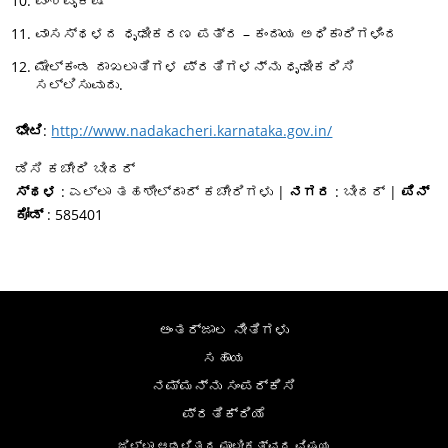
ವಂಶವೃಕ್ಷ
ವಾಸಸ್ಥಳದ ಧೃಢೀಕರಣ ಪತ್ರ – ಕಂದಾಯ ಅಧಿಕಾರಿಗಳಿಂದ
ಮೇಲ್ಕಂಡ ದಾಖಲಾತಿಗಳ ಪ್ರತಿಗಳನ್ನು ಧೃಢೀಕರಿಸಿ
ಸಲ್ಲಿಸುವುದು.
ಭೇಟಿ
:
http://www.nadakacheri.karnataka.gov.in/
ಡಿಸಿ ಕಚೇರಿ ಬೀದರ್
ಸ್ಥಳ
: ಎಲ್ಲಾ ತಹಶೀಲ್ದಾರ್ ಕಚೇರಿಗಳು |
ನಗರ
: ಬೀದರ್ |
ಪಿನ್
ಕೋಡ್
: 585401
ಅಂತರ್ಜಾಲ ನೀತಿಗಳು
ಸಹಾಯ
ನಮ್ಮನ್ನು ಸಂಪರ್ಕಿಸಿ
ಪ್ರತಿಕ್ರಿಯೆ
ಜಿಲ್ಲಾ ಆಡಳಿತದ ಮಾಲೀಕತ್ವದ ವಿಷಯ