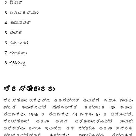
ಔರಾದ್
ಬಸವಕಲ್ಯಾಣ
ಹುಮಾನಾಬಾದ್
ಭಾಲ್ಕಿ
ಕಮಲನಗರ
ಹುಲಸೂರು
ಚಿಟಗುಪ್ಪಾ
ಶಿರಸ್ತೇದಾರರು
ಶಿರಸ್ತೇದಾರರುಗಳನ್ನು ತಹಸೀಲ್ದಾರ್ ಅವರಿಗೆ ಸಹಾಯ ಮಾಡಲು
ಪ್ರತಿ ತಾಲೂಕಿನಲ್ಲಿ ನೇಮಿಸಲಾಗಿದೆ. ಕರ್ನಾಟಕ ಭೂ ಕಂದಾಯ
ನಿಯಮಗಳು, 1966 ರ ನಿಯಮಗಳ 43 ಮತ್ತು 67 ರ ಅಡಿಯಲ್ಲಿ,
ಶಿರಾಸ್ತೇದಾರ್ ಅಥವಾ ಅವನ ಅಧಿಕಾರಾವಧಿಯಲ್ಲಿ ಯಾವುದೇ
ಅಧಿಕಾರಿಯು ಕಂದಾಯ ಇಲಾಖೆಯ ತತ್ ಶ್ರೇಣಿಯ ಅಥವಾ ಉನ್ನತ
ಸ್ಥಾನದಲ್ಲಿದ್ದಾಗ ಹಕ್ಕುಗಳ ದಾಖಲೆಯನ್ನು ನಿರ್ವಹಣೆ